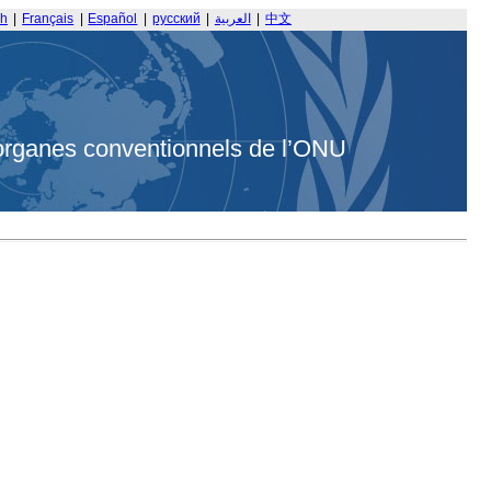
sh
|
Français
|
Español
|
русский
|
العربية
|
中文
organes conventionnels de l’ONU