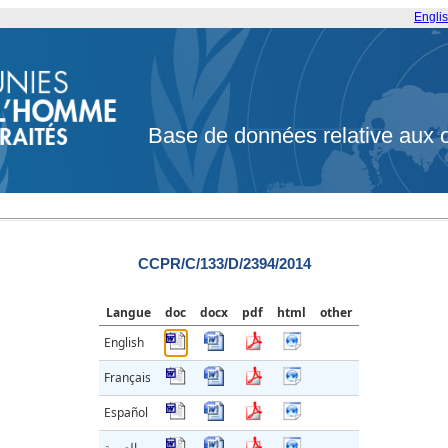
Engli
Base de données relative aux 
CCPR/C/133/D/2394/2014
Langue
doc
docx
pdf
html
other
English
Français
Español
العربية