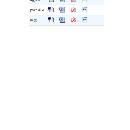
русский
中文