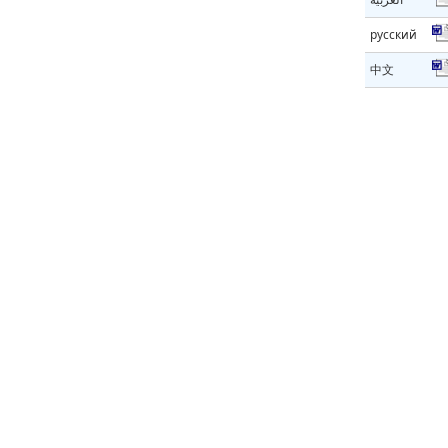
русский
中文