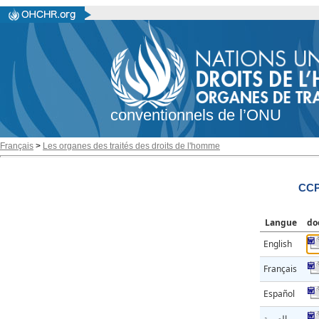
conventionnels de l’ONU
Français
>
Les organes des traités des droits de l'homme
CCP
Langue
do
English
Français
Español
العربية