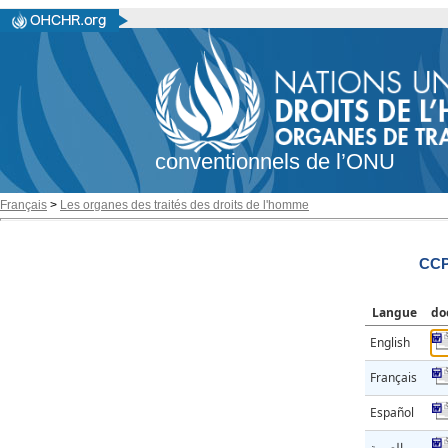
conventionnels de l’ONU
Français
>
Les organes des traités des droits de l'homme
CCP
Langue
do
English
Français
Español
العربية