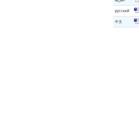
русский
中文