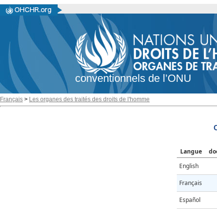
conventionnels de l’ONU
Français
>
Les organes des traités des droits de l'homme
Langue
do
English
Français
Español