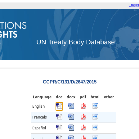
Engli
UN Treaty Body Database
CCPR/C/131/D/2647/2015
Language
doc
docx
pdf
html
other
English
Français
Español
العربية