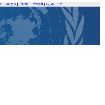
sh
|
Français
|
Español
|
русский
|
العربية
|
中文