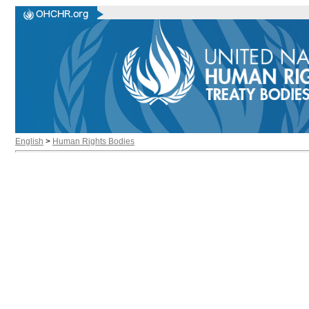
English
>
Human Rights Bodies