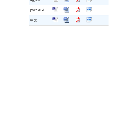
русский
中文