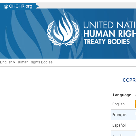
English
>
Human Rights Bodies
CCPR/
Language
English
Français
Español
العربية