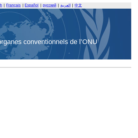
sh
|
Français
|
Español
|
русский
|
العربية
|
中文
organes conventionnels de l’ONU