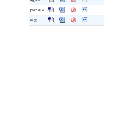
русский
中文