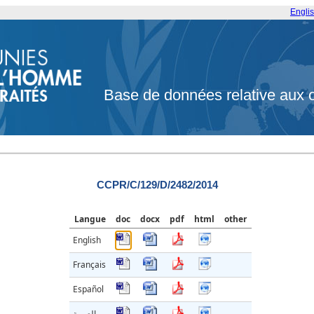
Engli
Base de données relative aux 
CCPR/C/129/D/2482/2014
Langue
doc
docx
pdf
html
other
English
Français
Español
العربية