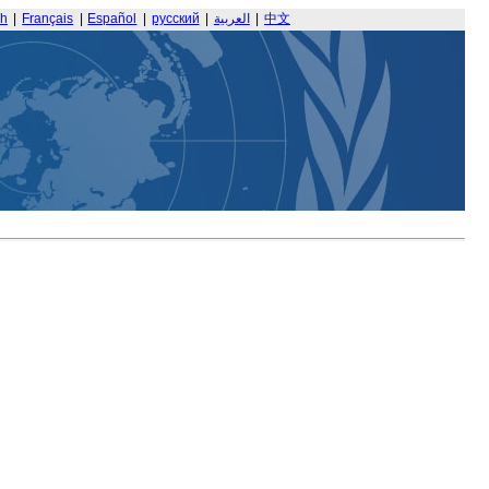
sh
|
Français
|
Español
|
русский
|
العربية
|
中文