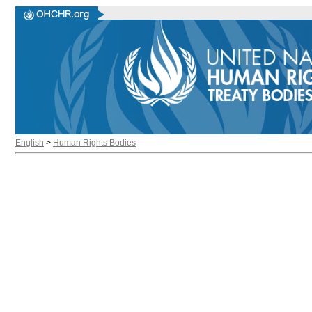
English
>
Human Rights Bodies