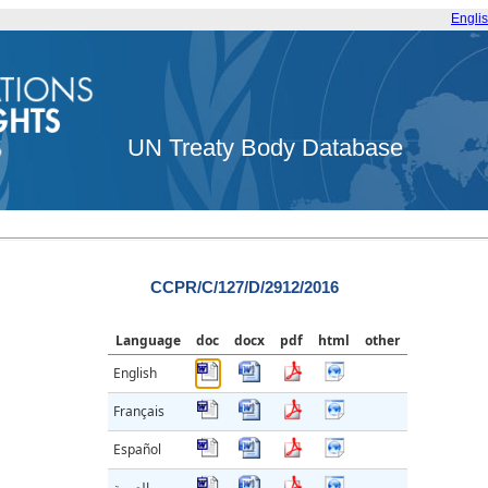
Engli
UN Treaty Body Database
CCPR/C/127/D/2912/2016
Language
doc
docx
pdf
html
other
English
Français
Español
العربية