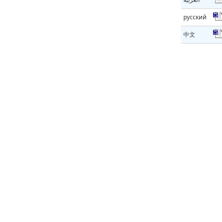
русский
中文