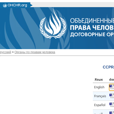
русский
>
Органы по правам человека
CCPR/
Язык
do
English
Français
Español
العربية