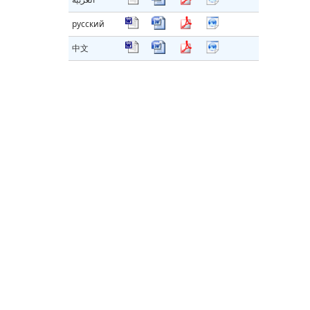
русский
中文