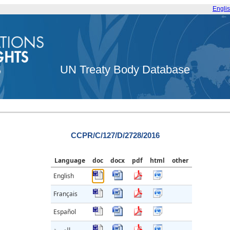
Engli
UN Treaty Body Database
CCPR/C/127/D/2728/2016
Language
doc
docx
pdf
html
other
English
Français
Español
العربية