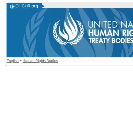
English
>
Human Rights Bodies