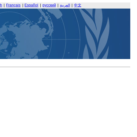
sh
|
Français
|
Español
|
русский
|
العربية
|
中文