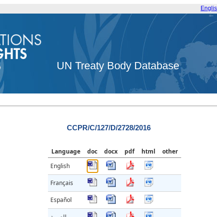
Engli
UN Treaty Body Database
CCPR/C/127/D/2728/2016
Language
doc
docx
pdf
html
other
English
Français
Español
العربية