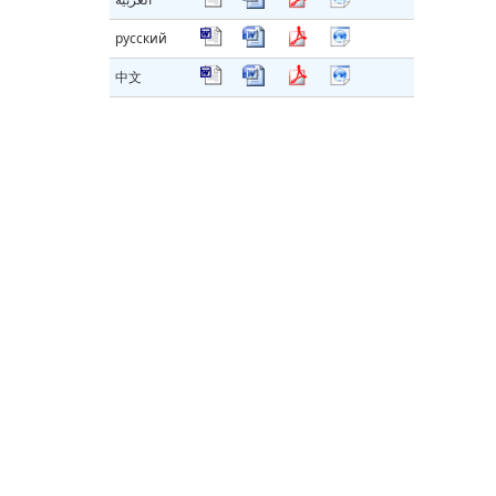
русский
中文