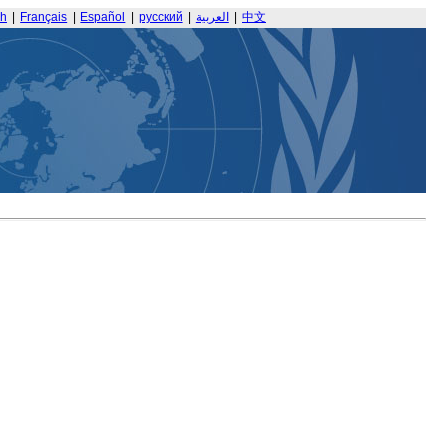
sh
|
Français
|
Español
|
русский
|
العربية
|
中文