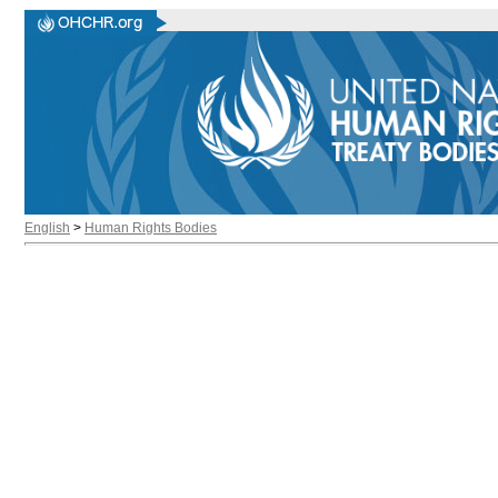
English
>
Human Rights Bodies