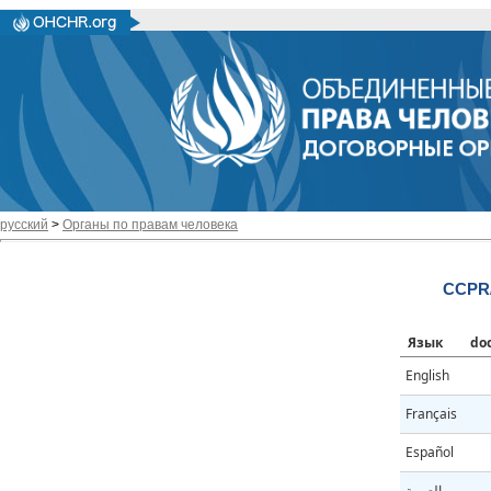
русский
>
Органы по правам человека
CCPR/
Язык
do
English
Français
Español
العربية