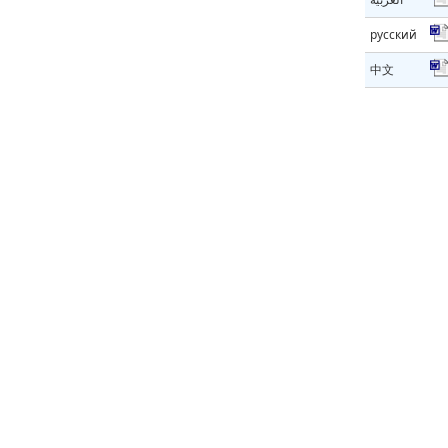
русский
中文