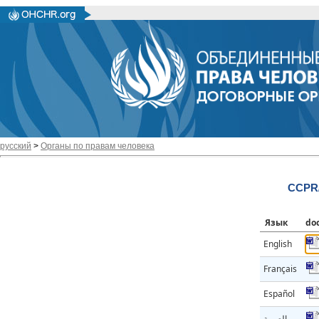
русский
>
Органы по правам человека
CCPR/
Язык
do
English
Français
Español
العربية