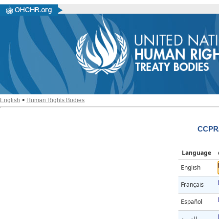
English
>
Human Rights Bodies
CCPR/
Language
English
Français
Español
العربية