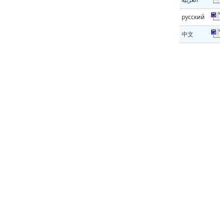
русский
中文