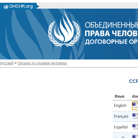
русский
>
Органы по правам человека
CCP
Язык
do
English
Français
Español
العربية