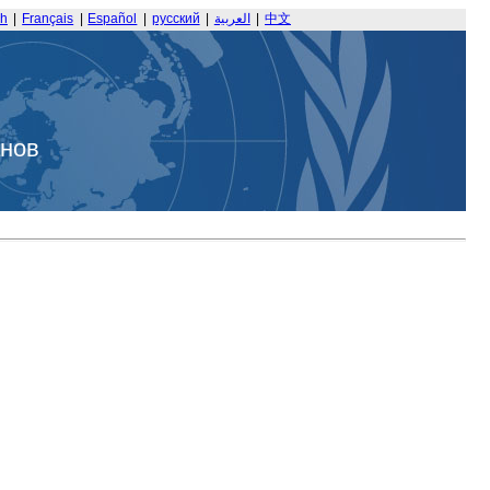
sh
|
Français
|
Español
|
русский
|
العربية
|
中文
анов