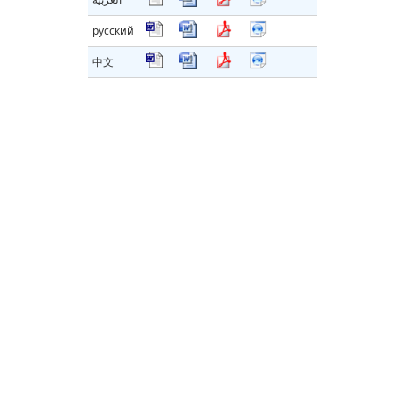
русский
中文