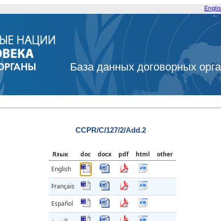
Engli
База данных договорных орг
CCPR/C/127/2/Add.2
Язык
doc
docx
pdf
html
other
English
Français
Español
العربية