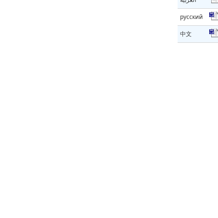
русский
中文