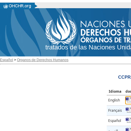
tratados de las Naciones Unid
Español
>
Organos de Derechos Humanos
CCPR/
Idioma
do
English
Français
Español
العربية