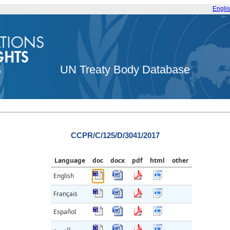
Engli
UN Treaty Body Database
CCPR/C/125/D/3041/2017
Language
doc
docx
pdf
html
other
English
Français
Español
العربية