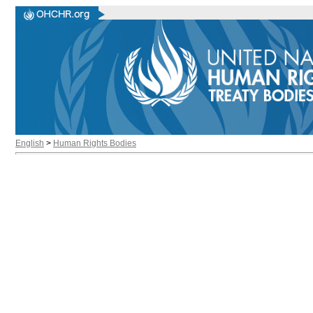
English
>
Human Rights Bodies