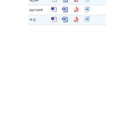
русский
中文