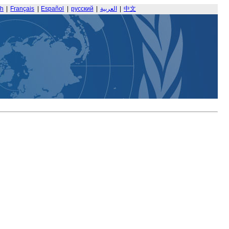
sh
|
Français
|
Español
|
русский
|
العربية
|
中文