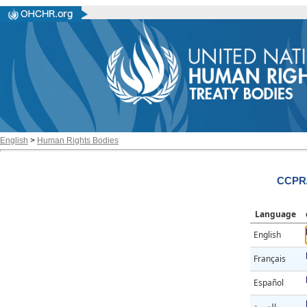
English
>
Human Rights Bodies
CCPR/
Language
English
Français
Español
العربية