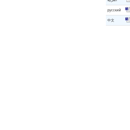
русский
中文