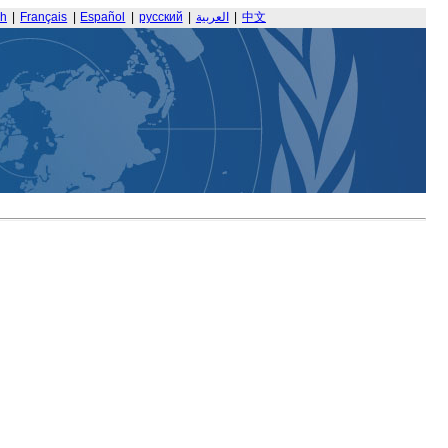
sh
|
Français
|
Español
|
русский
|
العربية
|
中文