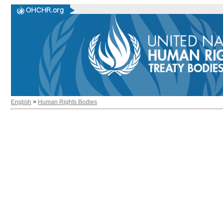
English
>
Human Rights Bodies