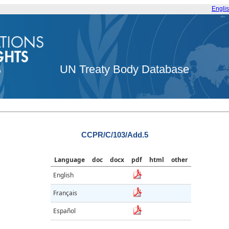
Engli
UN Treaty Body Database
CCPR/C/103/Add.5
Language
doc
docx
pdf
html
other
English
Français
Español