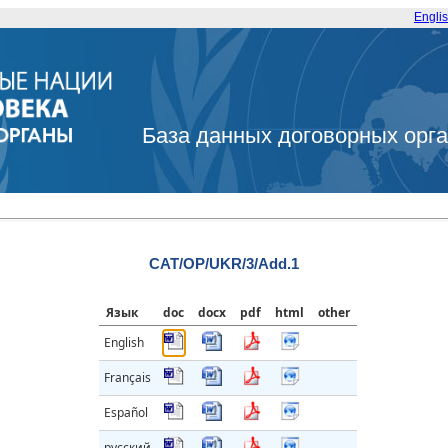
Engli
База данных договорных орг
CAT/OP/UKR/3/Add.1
Язык
doc
docx
pdf
html
other
English
Français
Español
русский