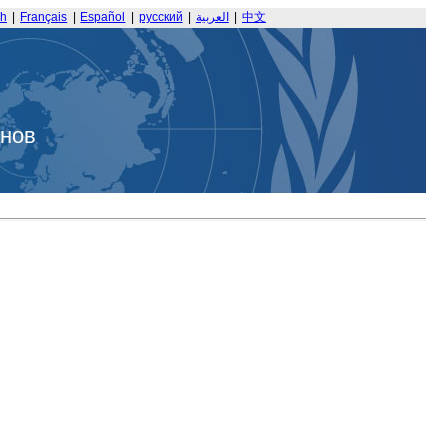
sh
|
Français
|
Español
|
русский
|
العربية
|
中文
анов