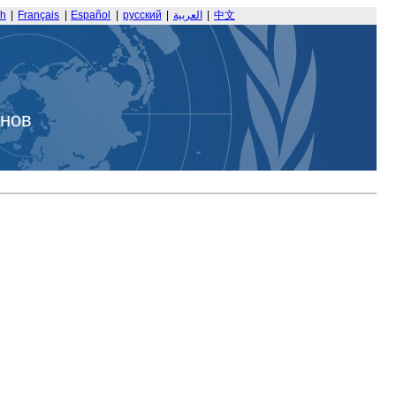
sh
|
Français
|
Español
|
русский
|
العربية
|
中文
анов