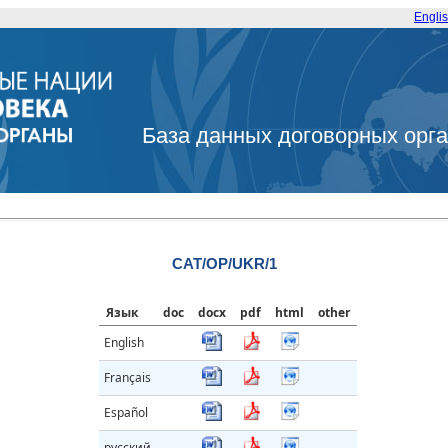
Engli
База данных договорных орг
CAT/OP/UKR/1
Язык
doc
docx
pdf
html
other
English
Français
Español
русский