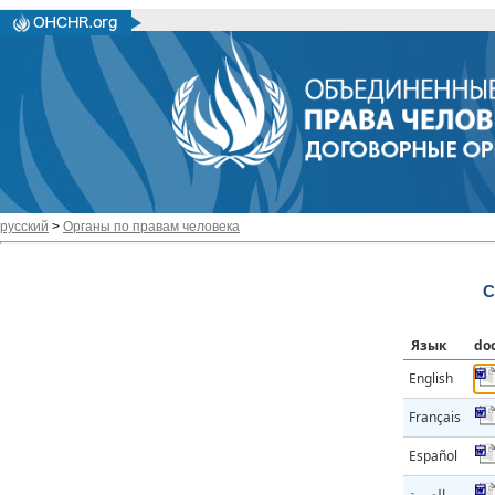
русский
>
Органы по правам человека
C
Язык
do
English
Français
Español
العربية