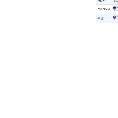
русский
中文