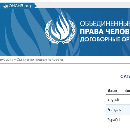
русский
>
Органы по правам человека
CAT
Язык
do
English
Français
Español