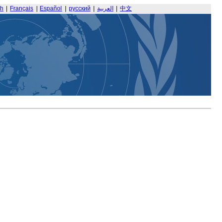
sh
|
Français
|
Español
|
русский
|
العربية
|
中文