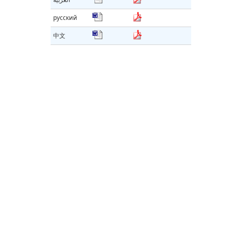
русский
中文