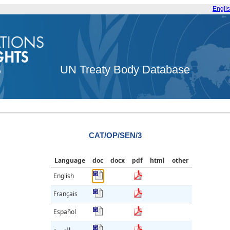
Engli
UN Treaty Body Database
CAT/OP/SEN/3
Language
doc
docx
pdf
html
other
English
Français
Español
العربية