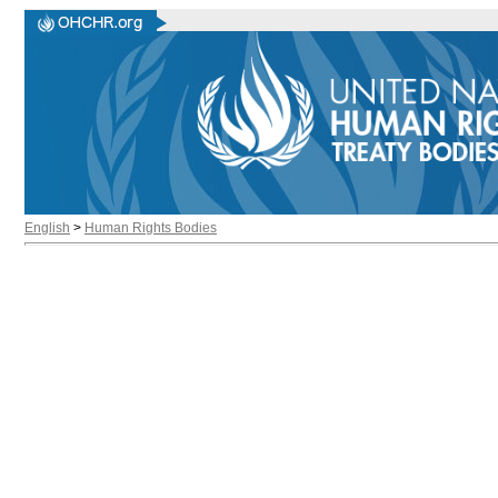
English
>
Human Rights Bodies