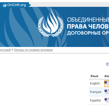
русский
>
Органы по правам человека
C
Язык
do
English
Français
Español