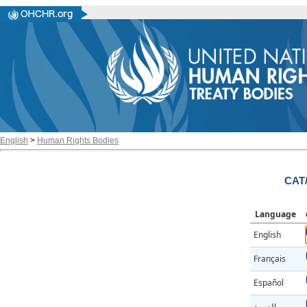
English
>
Human Rights Bodies
CAT
Language
English
Français
Español
العربية