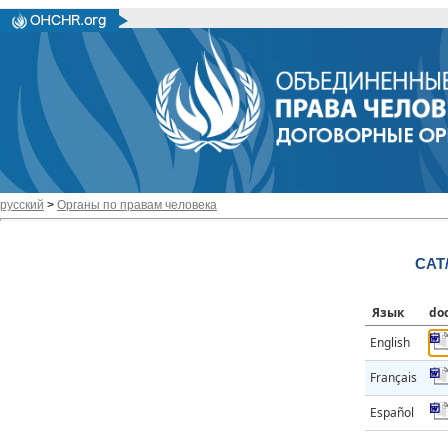
русский
>
Органы по правам человека
CAT
Язык
do
English
Français
Español