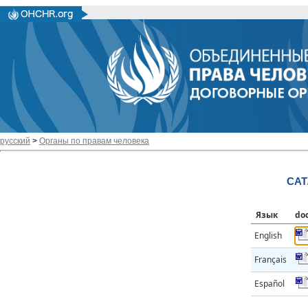
русский
>
Органы по правам человека
CAT
Язык
do
English
Français
Español