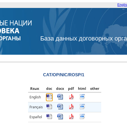
Engli
База данных договорных орг
CAT/OP/NIC/ROSP/1
Язык
doc
docx
pdf
html
other
English
Français
Español