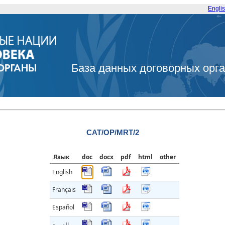
Engli
База данных договорных орг
CAT/OP/MRT/2
Язык
doc
docx
pdf
html
other
English
Français
Español
العربية