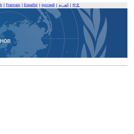
sh
|
Français
|
Español
|
русский
|
العربية
|
中文
анов