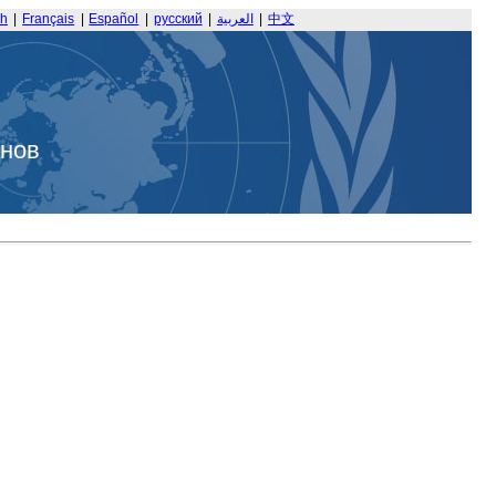
sh
|
Français
|
Español
|
русский
|
العربية
|
中文
анов