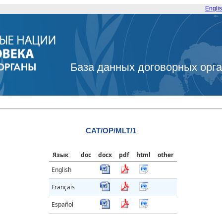
Engli
База данных договорных орг
CAT/OP/MLT/1
Язык
doc
docx
pdf
html
other
English
Français
Español