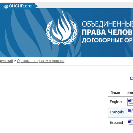
русский
>
Органы по правам человека
C
Язык
do
English
Français
Español