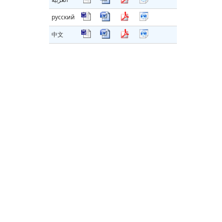
русский
中文