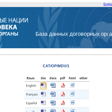
Engli
База данных договорных орг
CAT/OP/MDV/1
Язык
doc
docx
pdf
html
other
English
Français
Español
العربية