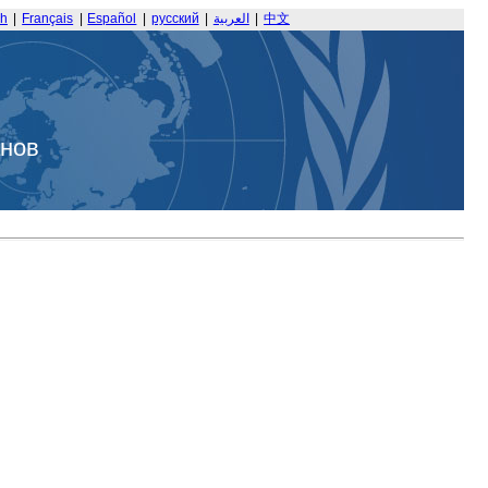
sh
|
Français
|
Español
|
русский
|
العربية
|
中文
анов