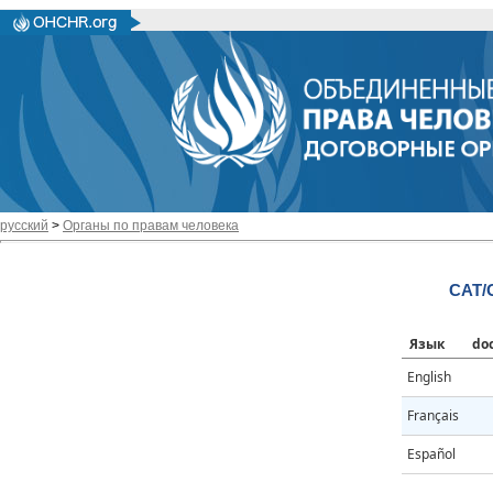
русский
>
Органы по правам человека
CAT/
Язык
do
English
Français
Español