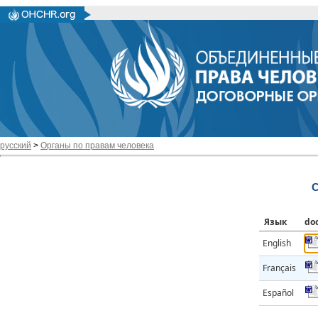
русский
>
Органы по правам человека
C
Язык
do
English
Français
Español