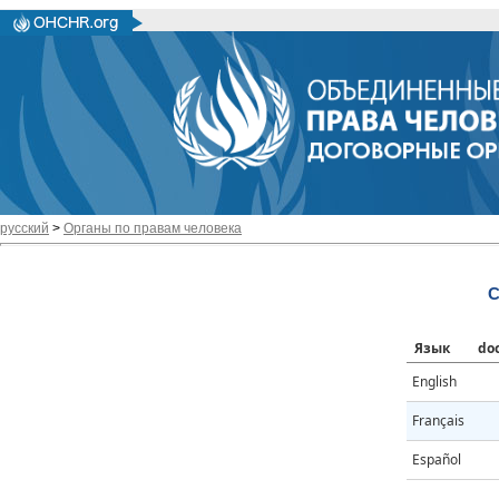
русский
>
Органы по правам человека
C
Язык
do
English
Français
Español