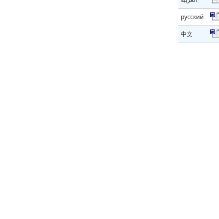
русский
中文