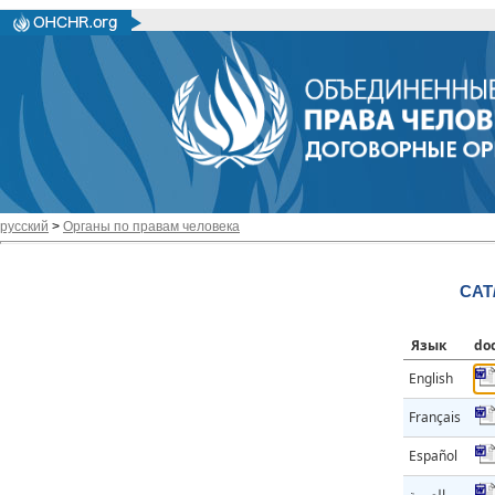
русский
>
Органы по правам человека
CAT
Язык
do
English
Français
Español
العربية