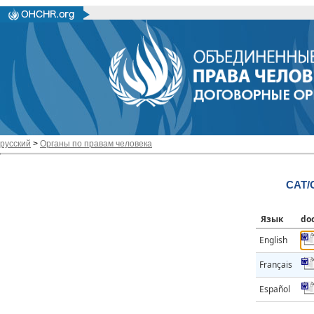
русский
>
Органы по правам человека
CAT/
Язык
do
English
Français
Español