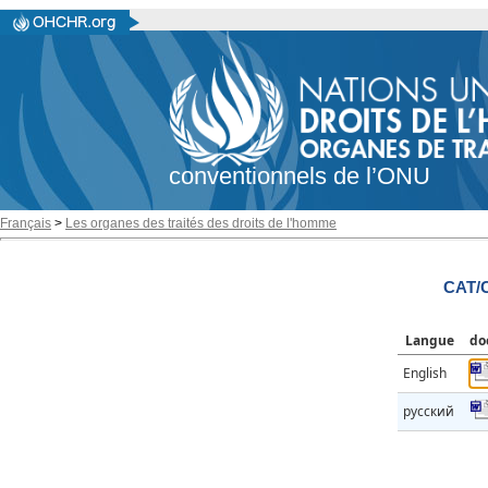
conventionnels de l’ONU
Français
>
Les organes des traités des droits de l'homme
CAT/
Langue
do
English
русский