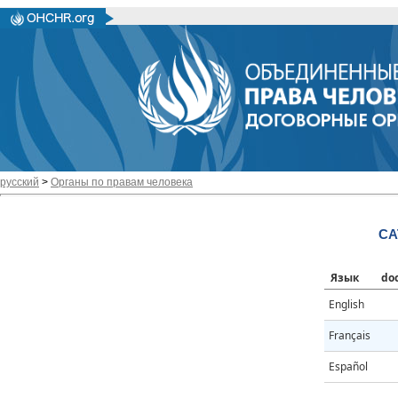
русский
>
Органы по правам человека
CA
Язык
do
English
Français
Español