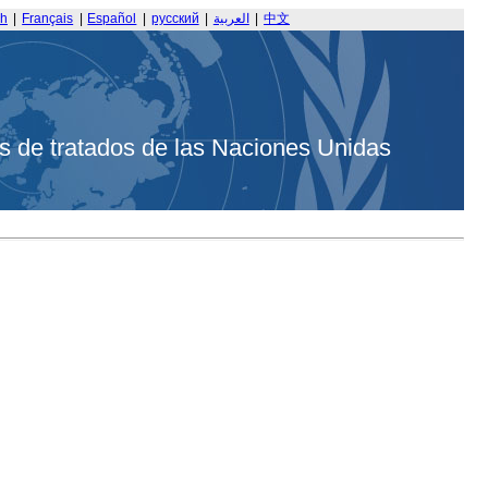
sh
|
Français
|
Español
|
русский
|
العربية
|
中文
s de tratados de las Naciones Unidas