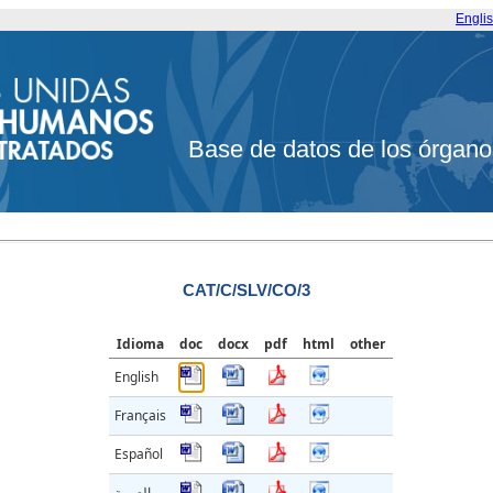
Engli
Base de datos de los órgano
CAT/C/SLV/CO/3
Idioma
doc
docx
pdf
html
other
English
Français
Español
العربية