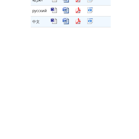
русский
中文