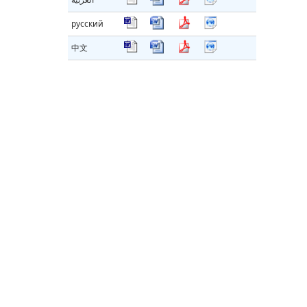
русский
中文