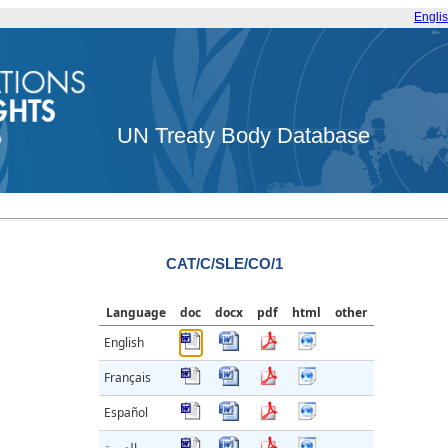
Engli
UN Treaty Body Database
CAT/C/SLE/CO/1
Language
doc
docx
pdf
html
other
English
Français
Español
العربية