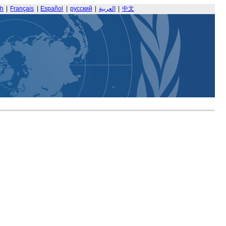
sh
|
Français
|
Español
|
русский
|
العربية
|
中文