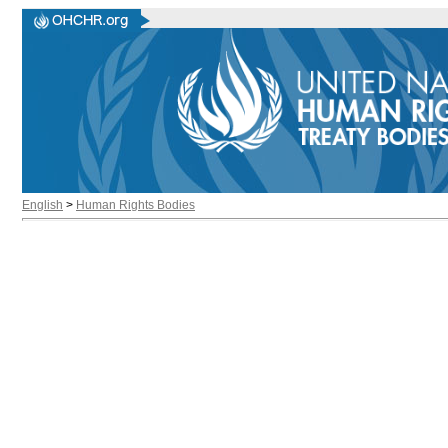
English
>
Human Rights Bodies