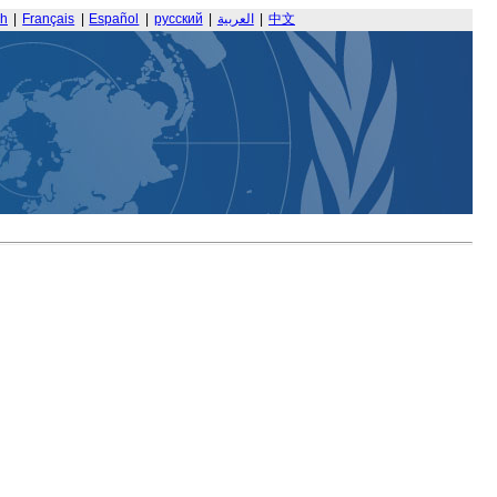
sh
|
Français
|
Español
|
русский
|
العربية
|
中文