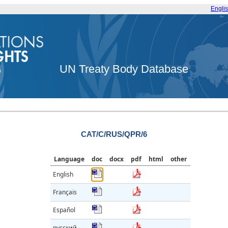
Engli
UN Treaty Body Database
CAT/C/RUS/QPR/6
Language
doc
docx
pdf
html
other
English
Français
Español
русский