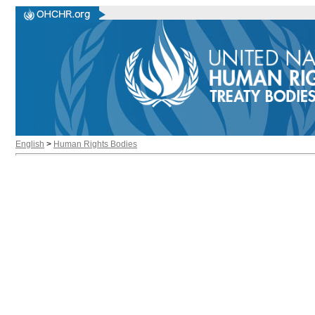
English
>
Human Rights Bodies