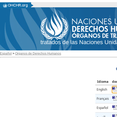
tratados de las Naciones Unid
Español
>
Organos de Derechos Humanos
Idioma
do
English
Français
Español
العربية