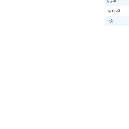
العربية
русский
中文