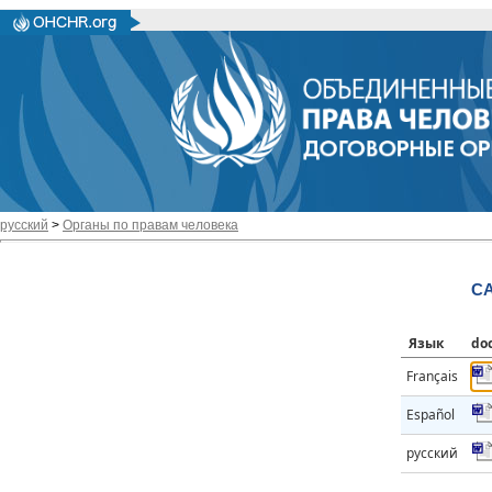
русский
>
Органы по правам человека
CA
Язык
do
Français
Español
русский