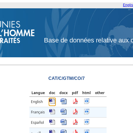
Engli
Base de données relative aux 
CAT/C/GTM/CO/7
Langue
doc
docx
pdf
html
other
English
Français
Español
العربية