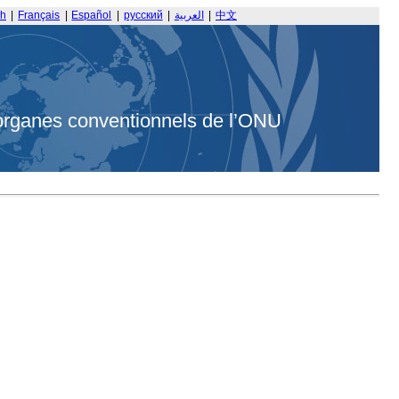
sh
|
Français
|
Español
|
русский
|
العربية
|
中文
organes conventionnels de l’ONU