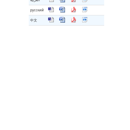
русский
中文