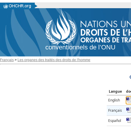
conventionnels de l’ONU
Français
>
Les organes des traités des droits de l'homme
Langue
do
English
Français
Español